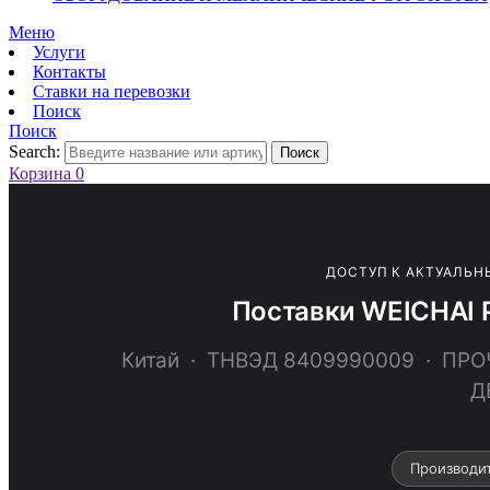
Меню
Услуги
Контакты
Ставки на перевозки
Поиск
Поиск
Search:
Поиск
Корзина
0
ДОСТУП К АКТУАЛЬН
Поставки WEICHAI 
Китай · ТНВЭД 8409990009 · 
Д
Производи