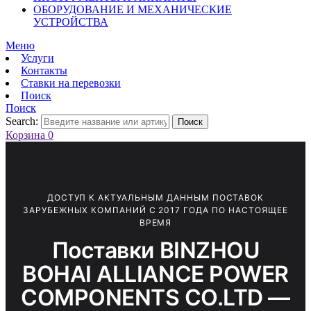
ОБОРУДОВАНИЕ И МЕХАНИЧЕСКИЕ
УСТРОЙСТВА
Меню
Услуги
Контакты
Ставки на перевозки
Поиск
Поиск
Search:
Поиск
Корзина
0
ДОСТУП К АКТУАЛЬНЫМ ДАННЫМ ПОСТАВОК
ЗАРУБЕЖНЫХ КОМПАНИЙ С 2017 ГОДА ПО НАСТОЯЩЕЕ
ВРЕМЯ
Поставки BINZHOU
BOHAI ALLIANCE POWER
COMPONENTS CO.LTD —