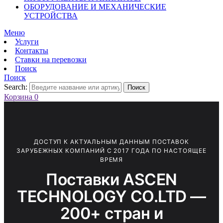
ОБОРУДОВАНИЕ И МЕХАНИЧЕСКИЕ
УСТРОЙСТВА
Меню
Услуги
Контакты
Ставки на перевозки
Поиск
Поиск
Search:
Поиск
Корзина
0
ДОСТУП К АКТУАЛЬНЫМ ДАННЫМ ПОСТАВОК
ЗАРУБЕЖНЫХ КОМПАНИЙ С 2017 ГОДА ПО НАСТОЯЩЕЕ
ВРЕМЯ
Поставки ASCEN
TECHNOLOGY CO.LTD —
200+ стран и