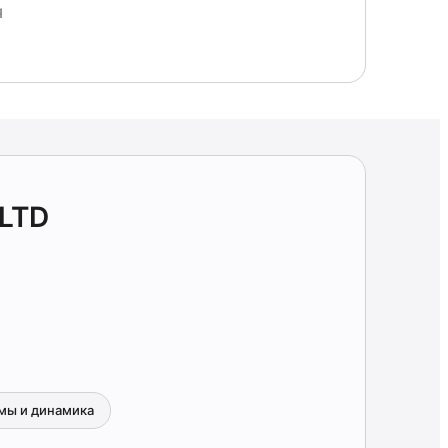
Я
.LTD
мы и динамика