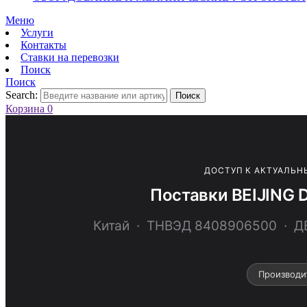
Меню
Услуги
Контакты
Ставки на перевозки
Поиск
Поиск
Search:
Поиск
Корзина
0
ДОСТУП К АКТУАЛЬН
Поставки BEIJING
Китай · ТНВЭД 8408906500 · 
Производи