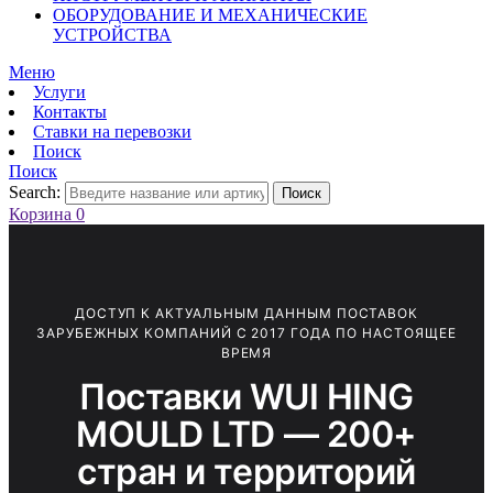
ОБОРУДОВАНИЕ И МЕХАНИЧЕСКИЕ
УСТРОЙСТВА
Меню
Услуги
Контакты
Ставки на перевозки
Поиск
Поиск
Search:
Поиск
Корзина
0
ДОСТУП К АКТУАЛЬНЫМ ДАННЫМ ПОСТАВОК
ЗАРУБЕЖНЫХ КОМПАНИЙ С 2017 ГОДА ПО НАСТОЯЩЕЕ
ВРЕМЯ
Поставки WUI HING
MOULD LTD — 200+
стран и территорий