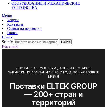
ОБОРУДОВАНИЕ И МЕХАНИЧЕСКИЕ
УСТРОЙСТВА
Меню
Услуги
Контакты
Ставки на перевозки
Поиск
Поиск
Search:
Поиск
Корзина
0
ДОСТУП К АКТУАЛЬНЫМ ДАННЫМ ПОСТАВОК
ЗАРУБЕЖНЫХ КОМПАНИЙ С 2017 ГОДА ПО НАСТОЯЩЕЕ
ВРЕМЯ
Поставки ELTEK GROUP
— 200+ стран и
территорий