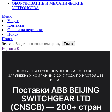
ОБОРУДОВАНИЕ И МЕХАНИЧЕСКИЕ
УСТРОЙСТВА
Меню
Услуги
Контакты
Ставки на перевозки
Поиск
Поиск
Search:
Поиск
Корзина
0
ДОСТУП К АКТУАЛЬНЫМ ДАННЫМ ПОСТАВОК
ЗАРУБЕЖНЫХ КОМПАНИЙ С 2017 ГОДА ПО НАСТОЯЩЕЕ
ВРЕМЯ
Поставки ABB BEIJING
SWITCHGEAR LTD
(CNSCB) — 200+ стран