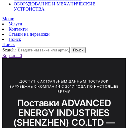
ОБОРУДОВАНИЕ И МЕХАНИЧЕСКИЕ
УСТРОЙСТВА
Меню
Услуги
Контакты
Ставки на перевозки
Поиск
Поиск
Search:
Поиск
Корзина
0
ДОСТУП К АКТУАЛЬНЫМ ДАННЫМ ПОСТАВОК
ЗАРУБЕЖНЫХ КОМПАНИЙ С 2017 ГОДА ПО НАСТОЯЩЕЕ
ВРЕМЯ
Поставки ADVANCED
ENERGY INDUSTRIES
(SHENZHEN) CO.LTD —