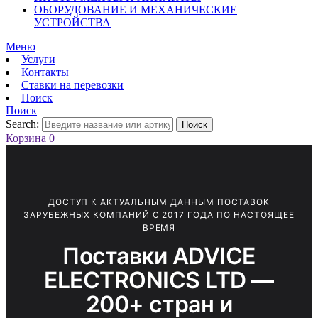
ОБОРУДОВАНИЕ И МЕХАНИЧЕСКИЕ
УСТРОЙСТВА
Меню
Услуги
Контакты
Ставки на перевозки
Поиск
Поиск
Search:
Поиск
Корзина
0
ДОСТУП К АКТУАЛЬНЫМ ДАННЫМ ПОСТАВОК
ЗАРУБЕЖНЫХ КОМПАНИЙ С 2017 ГОДА ПО НАСТОЯЩЕЕ
ВРЕМЯ
Поставки ADVICE
ELECTRONICS LTD —
200+ стран и