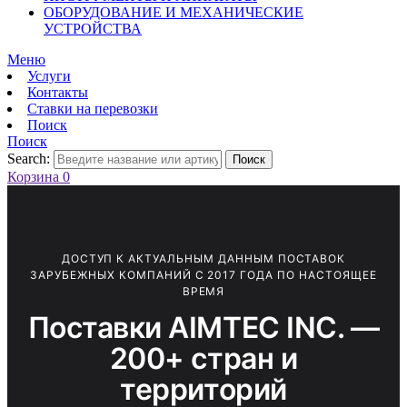
ОБОРУДОВАНИЕ И МЕХАНИЧЕСКИЕ
УСТРОЙСТВА
Меню
Услуги
Контакты
Ставки на перевозки
Поиск
Поиск
Search:
Поиск
Корзина
0
ДОСТУП К АКТУАЛЬНЫМ ДАННЫМ ПОСТАВОК
ЗАРУБЕЖНЫХ КОМПАНИЙ С 2017 ГОДА ПО НАСТОЯЩЕЕ
ВРЕМЯ
Поставки AIMTEC INC. —
200+ стран и
территорий