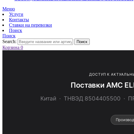
Меню
Услуги
Контакты
Ставки на перевозки
Поиск
Поиск
Search:
Поиск
Корзина
0
ДОСТУП К АКТУАЛЬН
Поставки AMC EL
Китай · ТНВЭД 8504405500 ·
Произво