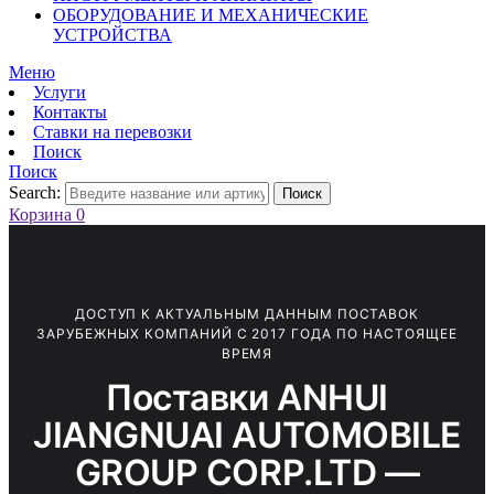
ОБОРУДОВАНИЕ И МЕХАНИЧЕСКИЕ
УСТРОЙСТВА
Меню
Услуги
Контакты
Ставки на перевозки
Поиск
Поиск
Search:
Поиск
Корзина
0
ДОСТУП К АКТУАЛЬНЫМ ДАННЫМ ПОСТАВОК
ЗАРУБЕЖНЫХ КОМПАНИЙ С 2017 ГОДА ПО НАСТОЯЩЕЕ
ВРЕМЯ
Поставки ANHUI
JIANGNUAI AUTOMOBILE
GROUP CORP.LTD —