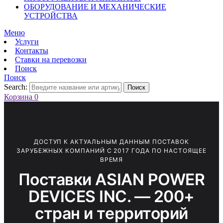
ОБОРУДОВАНИЕ И МЕХАНИЧЕСКИЕ
УСТРОЙСТВА
Меню
Услуги
Контакты
Ставки на перевозки
Поиск
Поиск
Search:
Поиск
Корзина
0
ДОСТУП К АКТУАЛЬНЫМ ДАННЫМ ПОСТАВОК
ЗАРУБЕЖНЫХ КОМПАНИЙ С 2017 ГОДА ПО НАСТОЯЩЕЕ
ВРЕМЯ
Поставки ASIAN POWER
DEVICES INC. — 200+
стран и территорий