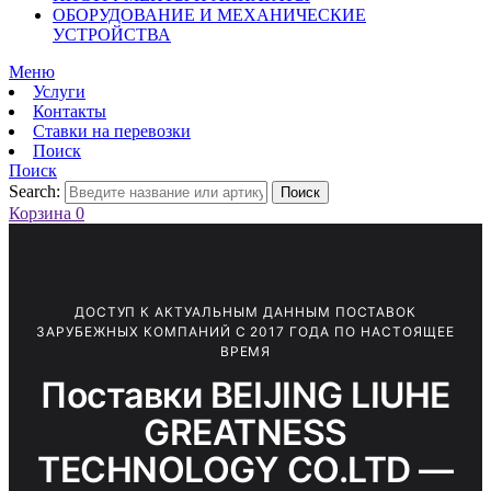
ОБОРУДОВАНИЕ И МЕХАНИЧЕСКИЕ
УСТРОЙСТВА
Меню
Услуги
Контакты
Ставки на перевозки
Поиск
Поиск
Search:
Поиск
Корзина
0
ДОСТУП К АКТУАЛЬНЫМ ДАННЫМ ПОСТАВОК
ЗАРУБЕЖНЫХ КОМПАНИЙ С 2017 ГОДА ПО НАСТОЯЩЕЕ
ВРЕМЯ
Поставки BEIJING LIUHE
GREATNESS
TECHNOLOGY CO.LTD —