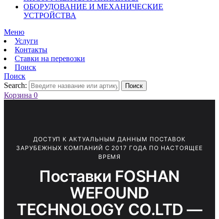
ОБОРУДОВАНИЕ И МЕХАНИЧЕСКИЕ
УСТРОЙСТВА
Меню
Услуги
Контакты
Ставки на перевозки
Поиск
Поиск
Search:
Поиск
Корзина
0
ДОСТУП К АКТУАЛЬНЫМ ДАННЫМ ПОСТАВОК
ЗАРУБЕЖНЫХ КОМПАНИЙ С 2017 ГОДА ПО НАСТОЯЩЕЕ
ВРЕМЯ
Поставки FOSHAN
WEFOUND
TECHNOLOGY CO.LTD —