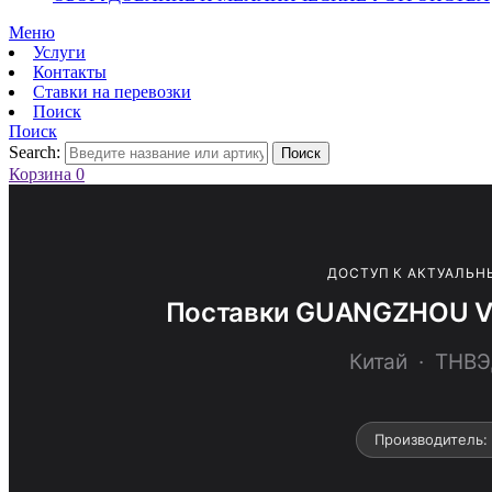
Меню
Услуги
Контакты
Ставки на перевозки
Поиск
Поиск
Search:
Поиск
Корзина
0
ДОСТУП К АКТУАЛЬН
Поставки GUANGZHOU VI
Китай · ТНВ
Производитель: