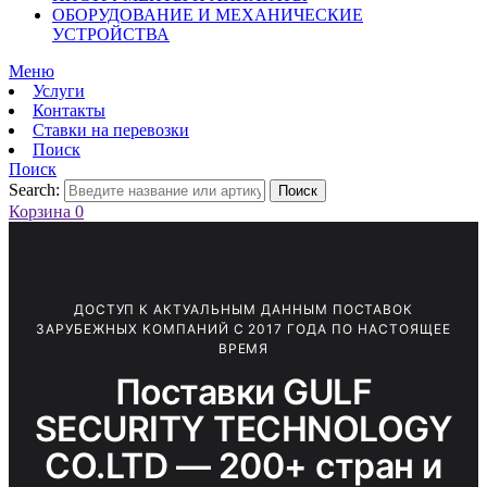
ОБОРУДОВАНИЕ И МЕХАНИЧЕСКИЕ
УСТРОЙСТВА
Меню
Услуги
Контакты
Ставки на перевозки
Поиск
Поиск
Search:
Поиск
Корзина
0
ДОСТУП К АКТУАЛЬНЫМ ДАННЫМ ПОСТАВОК
ЗАРУБЕЖНЫХ КОМПАНИЙ С 2017 ГОДА ПО НАСТОЯЩЕЕ
ВРЕМЯ
Поставки GULF
SECURITY TECHNOLOGY
CO.LTD — 200+ стран и