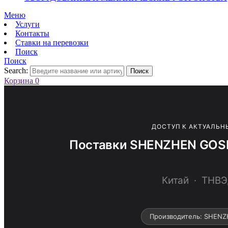
Меню
Услуги
Контакты
Ставки на перевозки
Поиск
Поиск
Search:
Поиск
Корзина
0
ДОСТУП К АКТУАЛЬН
Поставки SHENZHEN GOSP
Китай · ТНВ
Производитель: SHEN