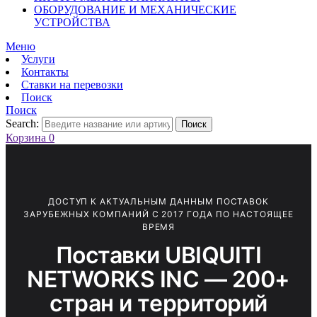
ОБОРУДОВАНИЕ И МЕХАНИЧЕСКИЕ
УСТРОЙСТВА
Меню
Услуги
Контакты
Ставки на перевозки
Поиск
Поиск
Search:
Поиск
Корзина
0
ДОСТУП К АКТУАЛЬНЫМ ДАННЫМ ПОСТАВОК
ЗАРУБЕЖНЫХ КОМПАНИЙ С 2017 ГОДА ПО НАСТОЯЩЕЕ
ВРЕМЯ
Поставки UBIQUITI
NETWORKS INC — 200+
стран и территорий