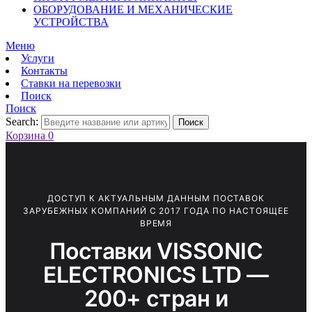
ОБОРУДОВАНИЕ И МЕХАНИЧЕСКИЕ
УСТРОЙСТВА
Меню
Услуги
Контакты
Ставки на перевозки
Поиск
Поиск
Search:
Поиск
Корзина
0
ДОСТУП К АКТУАЛЬНЫМ ДАННЫМ ПОСТАВОК
ЗАРУБЕЖНЫХ КОМПАНИЙ С 2017 ГОДА ПО НАСТОЯЩЕЕ
ВРЕМЯ
Поставки VISSONIC
ELECTRONICS LTD —
200+ стран и