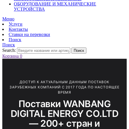
ОБОРУДОВАНИЕ И МЕХАНИЧЕСКИЕ
УСТРОЙСТВА
Меню
Услуги
Контакты
Ставки на перевозки
Поиск
Поиск
Search:
Поиск
Корзина
0
ДОСТУП К АКТУАЛЬНЫМ ДАННЫМ ПОСТАВОК
ЗАРУБЕЖНЫХ КОМПАНИЙ С 2017 ГОДА ПО НАСТОЯЩЕЕ
ВРЕМЯ
Поставки WANBANG
DIGITAL ENERGY CO.LTD
— 200+ стран и