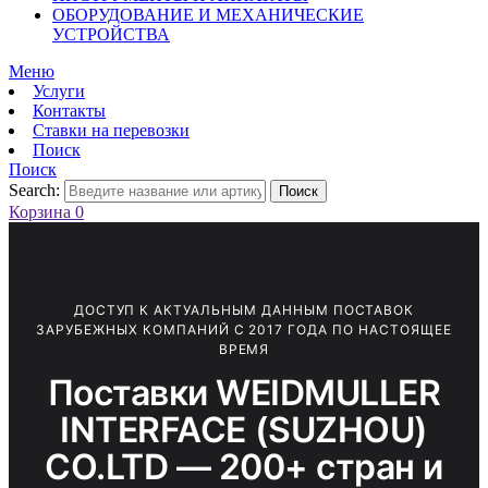
ОБОРУДОВАНИЕ И МЕХАНИЧЕСКИЕ
УСТРОЙСТВА
Меню
Услуги
Контакты
Ставки на перевозки
Поиск
Поиск
Search:
Поиск
Корзина
0
ДОСТУП К АКТУАЛЬНЫМ ДАННЫМ ПОСТАВОК
ЗАРУБЕЖНЫХ КОМПАНИЙ С 2017 ГОДА ПО НАСТОЯЩЕЕ
ВРЕМЯ
Поставки WEIDMULLER
INTERFACE (SUZHOU)
CO.LTD — 200+ стран и