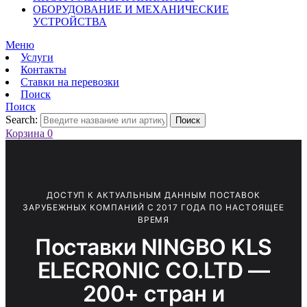
ОБОРУДОВАНИЕ И МЕХАНИЧЕСКИЕ
УСТРОЙСТВА
Меню
Услуги
Контакты
Ставки на перевозки
Поиск
Поиск
Search:
Поиск
Корзина
0
ДОСТУП К АКТУАЛЬНЫМ ДАННЫМ ПОСТАВОК
ЗАРУБЕЖНЫХ КОМПАНИЙ С 2017 ГОДА ПО НАСТОЯЩЕЕ
ВРЕМЯ
Поставки NINGBO KLS
ELECRONIC CO.LTD —
200+ стран и