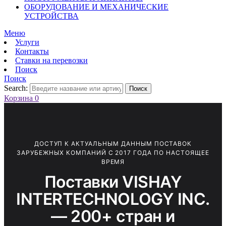
ОБОРУДОВАНИЕ И МЕХАНИЧЕСКИЕ
УСТРОЙСТВА
Меню
Услуги
Контакты
Ставки на перевозки
Поиск
Поиск
Search:
Поиск
Корзина
0
ДОСТУП К АКТУАЛЬНЫМ ДАННЫМ ПОСТАВОК
ЗАРУБЕЖНЫХ КОМПАНИЙ С 2017 ГОДА ПО НАСТОЯЩЕЕ
ВРЕМЯ
Поставки VISHAY
INTERTECHNOLOGY INC.
— 200+ стран и