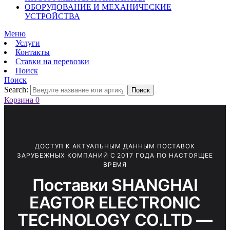
ОБОРУДОВАНИЕ И МЕХАНИЧЕСКИЕ
УСТРОЙСТВА
Меню
Услуги
Контакты
Ставки на перевозки
Поиск
Поиск
Search:
Поиск
Корзина
0
ДОСТУП К АКТУАЛЬНЫМ ДАННЫМ ПОСТАВОК
ЗАРУБЕЖНЫХ КОМПАНИЙ С 2017 ГОДА ПО НАСТОЯЩЕЕ
ВРЕМЯ
Поставки SHANGHAI
EAGTOR ELECTRONIC
TECHNOLOGY CO.LTD —