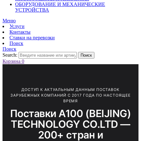
ОБОРУДОВАНИЕ И МЕХАНИЧЕСКИЕ
УСТРОЙСТВА
Меню
Услуги
Контакты
Ставки на перевозки
Поиск
Поиск
Search:
Поиск
Корзина
0
ДОСТУП К АКТУАЛЬНЫМ ДАННЫМ ПОСТАВОК
ЗАРУБЕЖНЫХ КОМПАНИЙ С 2017 ГОДА ПО НАСТОЯЩЕЕ
ВРЕМЯ
Поставки A100 (BEIJING)
TECHNOLOGY CO.LTD —
200+ стран и