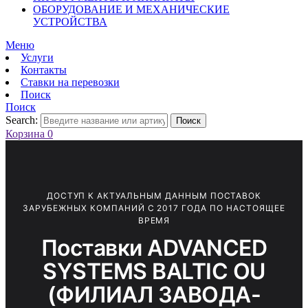
ОБОРУДОВАНИЕ И МЕХАНИЧЕСКИЕ
УСТРОЙСТВА
Меню
Услуги
Контакты
Ставки на перевозки
Поиск
Поиск
Search:
Поиск
Корзина
0
ДОСТУП К АКТУАЛЬНЫМ ДАННЫМ ПОСТАВОК
ЗАРУБЕЖНЫХ КОМПАНИЙ С 2017 ГОДА ПО НАСТОЯЩЕЕ
ВРЕМЯ
Поставки ADVANCED
SYSTEMS BALTIC OU
(ФИЛИАЛ ЗАВОДА-