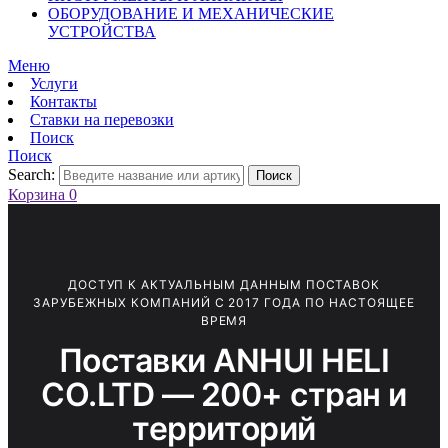
ОБОРУДОВАНИЕ И МЕХАНИЧЕСКИЕ
УСТРОЙСТВА
Меню
Услуги
Контакты
Ставки на перевозки
Поиск
Поиск
Search:
Поиск
Корзина
0
ДОСТУП К АКТУАЛЬНЫМ ДАННЫМ ПОСТАВОК
ЗАРУБЕЖНЫХ КОМПАНИЙ С 2017 ГОДА ПО НАСТОЯЩЕЕ
ВРЕМЯ
Поставки ANHUI HELI
CO.LTD — 200+ стран и
территорий