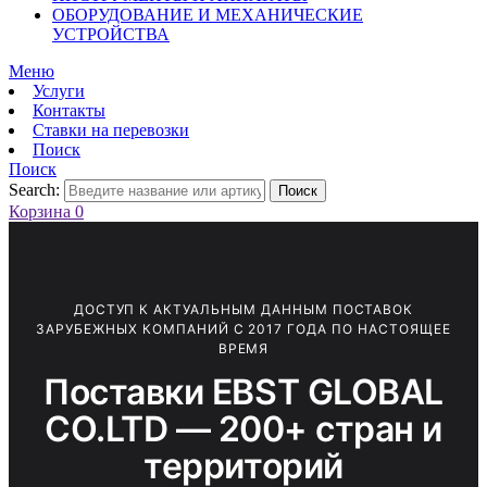
ОБОРУДОВАНИЕ И МЕХАНИЧЕСКИЕ
УСТРОЙСТВА
Меню
Услуги
Контакты
Ставки на перевозки
Поиск
Поиск
Search:
Поиск
Корзина
0
ДОСТУП К АКТУАЛЬНЫМ ДАННЫМ ПОСТАВОК
ЗАРУБЕЖНЫХ КОМПАНИЙ С 2017 ГОДА ПО НАСТОЯЩЕЕ
ВРЕМЯ
Поставки EBST GLOBAL
CO.LTD — 200+ стран и
территорий