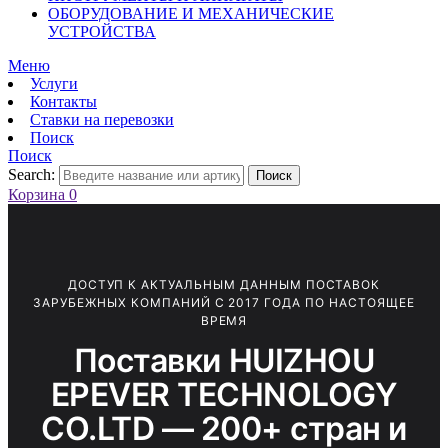
ОБОРУДОВАНИЕ И МЕХАНИЧЕСКИЕ
УСТРОЙСТВА
Меню
Услуги
Контакты
Ставки на перевозки
Поиск
Поиск
Search:
Поиск
Корзина
0
ДОСТУП К АКТУАЛЬНЫМ ДАННЫМ ПОСТАВОК
ЗАРУБЕЖНЫХ КОМПАНИЙ С 2017 ГОДА ПО НАСТОЯЩЕЕ
ВРЕМЯ
Поставки HUIZHOU
EPEVER TECHNOLOGY
CO.LTD — 200+ стран и