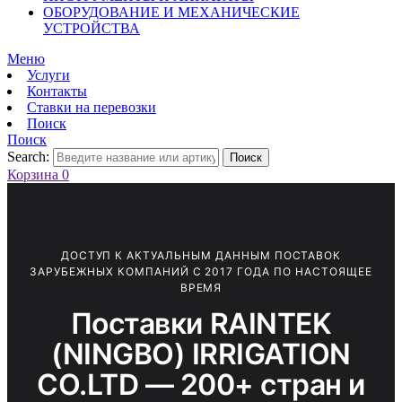
ОБОРУДОВАНИЕ И МЕХАНИЧЕСКИЕ
УСТРОЙСТВА
Меню
Услуги
Контакты
Ставки на перевозки
Поиск
Поиск
Search:
Поиск
Корзина
0
ДОСТУП К АКТУАЛЬНЫМ ДАННЫМ ПОСТАВОК
ЗАРУБЕЖНЫХ КОМПАНИЙ С 2017 ГОДА ПО НАСТОЯЩЕЕ
ВРЕМЯ
Поставки RAINTEK
(NINGBO) IRRIGATION
CO.LTD — 200+ стран и