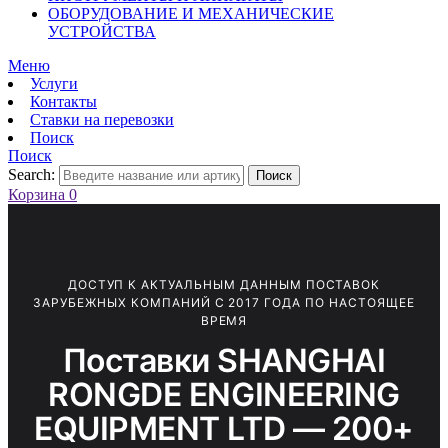
ОБОРУДОВАНИЕ И МЕХАНИЧЕСКИЕ
УСТРОЙСТВА
Меню
Услуги
Контакты
Ставки на перевозки
Поиск
Поиск
Search:
Поиск
Корзина
0
ДОСТУП К АКТУАЛЬНЫМ ДАННЫМ ПОСТАВОК
ЗАРУБЕЖНЫХ КОМПАНИЙ С 2017 ГОДА ПО НАСТОЯЩЕЕ
ВРЕМЯ
Поставки SHANGHAI
RONGDE ENGINEERING
EQUIPMENT LTD — 200+