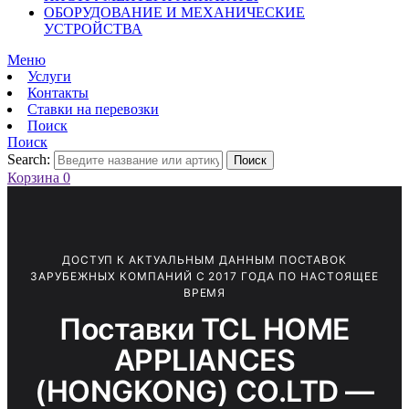
ОБОРУДОВАНИЕ И МЕХАНИЧЕСКИЕ
УСТРОЙСТВА
Меню
Услуги
Контакты
Ставки на перевозки
Поиск
Поиск
Search:
Поиск
Корзина
0
ДОСТУП К АКТУАЛЬНЫМ ДАННЫМ ПОСТАВОК
ЗАРУБЕЖНЫХ КОМПАНИЙ С 2017 ГОДА ПО НАСТОЯЩЕЕ
ВРЕМЯ
Поставки TCL HOME
APPLIANCES
(HONGKONG) CO.LTD —