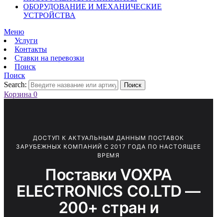
ОБОРУДОВАНИЕ И МЕХАНИЧЕСКИЕ
УСТРОЙСТВА
Меню
Услуги
Контакты
Ставки на перевозки
Поиск
Поиск
Search:
Поиск
Корзина
0
ДОСТУП К АКТУАЛЬНЫМ ДАННЫМ ПОСТАВОК
ЗАРУБЕЖНЫХ КОМПАНИЙ С 2017 ГОДА ПО НАСТОЯЩЕЕ
ВРЕМЯ
Поставки VOXPA
ELECTRONICS CO.LTD —
200+ стран и