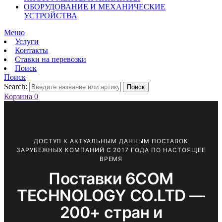
ОБОРУДОВАНИЕ И МЕХАНИЧЕСКИЕ
УСТРОЙСТВА
Меню
Услуги
Контакты
Ставки на перевозки
Поиск
Поиск
Search:
Поиск
Корзина
0
ДОСТУП К АКТУАЛЬНЫМ ДАННЫМ ПОСТАВОК
ЗАРУБЕЖНЫХ КОМПАНИЙ С 2017 ГОДА ПО НАСТОЯЩЕЕ
ВРЕМЯ
Поставки 6COM
TECHNOLOGY CO.LTD —
200+ стран и