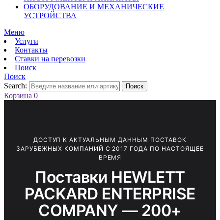
ОБОРУДОВАНИЕ И МЕХАНИЧЕСКИЕ
УСТРОЙСТВА
Меню
Услуги
Контакты
Ставки на перевозки
Поиск
Поиск
Search:
Поиск
Корзина
0
ДОСТУП К АКТУАЛЬНЫМ ДАННЫМ ПОСТАВОК
ЗАРУБЕЖНЫХ КОМПАНИЙ С 2017 ГОДА ПО НАСТОЯЩЕЕ
ВРЕМЯ
Поставки HEWLETT
PACKARD ENTERPRISE
COMPANY — 200+