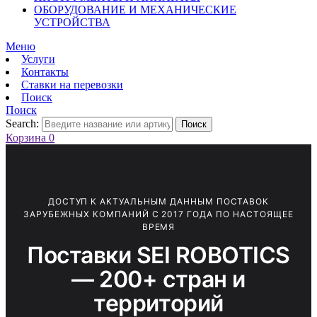
ОБОРУДОВАНИЕ И МЕХАНИЧЕСКИЕ
УСТРОЙСТВА
Меню
Услуги
Контакты
Ставки на перевозки
Поиск
Поиск
Search:
Поиск
Корзина
0
ДОСТУП К АКТУАЛЬНЫМ ДАННЫМ ПОСТАВОК
ЗАРУБЕЖНЫХ КОМПАНИЙ С 2017 ГОДА ПО НАСТОЯЩЕЕ
ВРЕМЯ
Поставки SEI ROBOTICS
— 200+ стран и
территорий