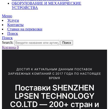
ОБОРУДОВАНИЕ И МЕХАНИЧЕСКИЕ
УСТРОЙСТВА
Меню
Услуги
Контакты
Ставки на перевозки
Поиск
Поиск
Search:
Поиск
Корзина
0
ДОСТУП К АКТУАЛЬНЫМ ДАННЫМ ПОСТАВОК
ЗАРУБЕЖНЫХ КОМПАНИЙ С 2017 ГОДА ПО НАСТОЯЩЕЕ
ВРЕМЯ
Поставки SHENZHEN
LPSEN TECHNOLOGY
CO.LTD — 200+ стран и