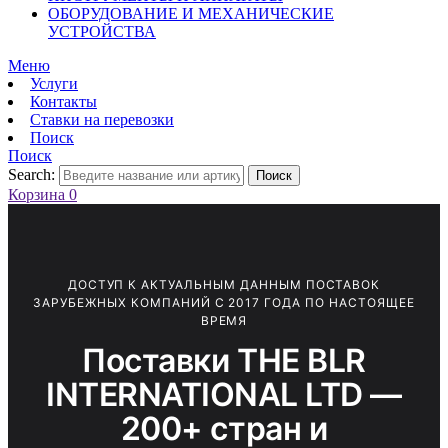
ОБОРУДОВАНИЕ И МЕХАНИЧЕСКИЕ
УСТРОЙСТВА
Меню
Услуги
Контакты
Ставки на перевозки
Поиск
Поиск
Search:
Поиск
Корзина
0
ДОСТУП К АКТУАЛЬНЫМ ДАННЫМ ПОСТАВОК
ЗАРУБЕЖНЫХ КОМПАНИЙ С 2017 ГОДА ПО НАСТОЯЩЕЕ
ВРЕМЯ
Поставки THE BLR
INTERNATIONAL LTD —
200+ стран и