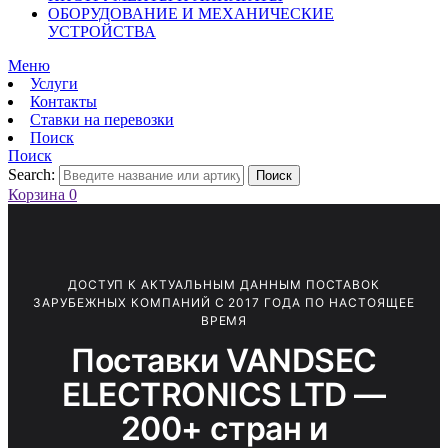
ОБОРУДОВАНИЕ И МЕХАНИЧЕСКИЕ
УСТРОЙСТВА
Меню
Услуги
Контакты
Ставки на перевозки
Поиск
Поиск
Search:
Поиск
Корзина
0
ДОСТУП К АКТУАЛЬНЫМ ДАННЫМ ПОСТАВОК
ЗАРУБЕЖНЫХ КОМПАНИЙ С 2017 ГОДА ПО НАСТОЯЩЕЕ
ВРЕМЯ
Поставки VANDSEC
ELECTRONICS LTD —
200+ стран и