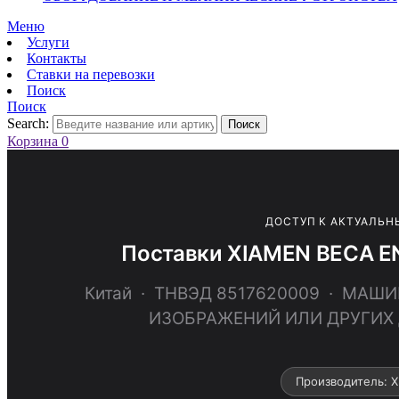
Меню
Услуги
Контакты
Ставки на перевозки
Поиск
Поиск
Search:
Поиск
Корзина
0
ДОСТУП К АКТУАЛЬН
Поставки XIAMEN BECA E
Китай · ТНВЭД 8517620009 · МА
ИЗОБРАЖЕНИЙ ИЛИ ДРУГИХ
Производитель: