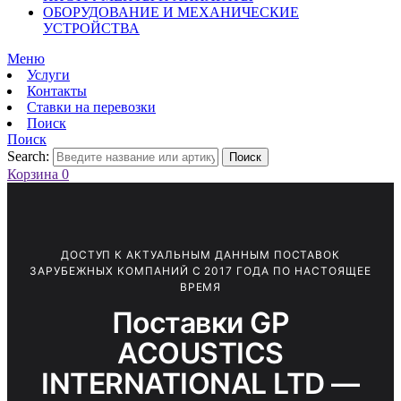
ОБОРУДОВАНИЕ И МЕХАНИЧЕСКИЕ
УСТРОЙСТВА
Меню
Услуги
Контакты
Ставки на перевозки
Поиск
Поиск
Search:
Поиск
Корзина
0
ДОСТУП К АКТУАЛЬНЫМ ДАННЫМ ПОСТАВОК
ЗАРУБЕЖНЫХ КОМПАНИЙ С 2017 ГОДА ПО НАСТОЯЩЕЕ
ВРЕМЯ
Поставки GP
ACOUSTICS
INTERNATIONAL LTD —