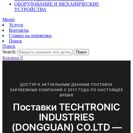
ОБОРУДОВАНИЕ И МЕХАНИЧЕСКИЕ
УСТРОЙСТВА
Меню
Услуги
Контакты
Ставки на перевозки
Поиск
Поиск
Search:
Поиск
Корзина
0
ДОСТУП К АКТУАЛЬНЫМ ДАННЫМ ПОСТАВОК
ЗАРУБЕЖНЫХ КОМПАНИЙ С 2017 ГОДА ПО НАСТОЯЩЕЕ
ВРЕМЯ
Поставки TECHTRONIC
INDUSTRIES
(DONGGUAN) CO.LTD —