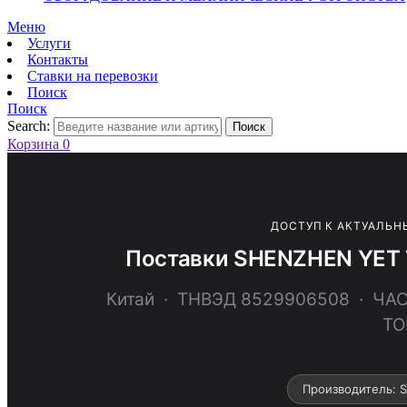
Меню
Услуги
Контакты
Ставки на перевозки
Поиск
Поиск
Search:
Поиск
Корзина
0
ДОСТУП К АКТУАЛЬН
Поставки SHENZHEN YET 
Китай · ТНВЭД 8529906508 · 
ТО
Производитель: