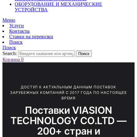
ОБОРУДОВАНИЕ И МЕХАНИЧЕСКИЕ
УСТРОЙСТВА
Меню
Услуги
Контакты
Ставки на перевозки
Поиск
Поиск
Search:
Поиск
Корзина
0
ДОСТУП К АКТУАЛЬНЫМ ДАННЫМ ПОСТАВОК
ЗАРУБЕЖНЫХ КОМПАНИЙ С 2017 ГОДА ПО НАСТОЯЩЕЕ
ВРЕМЯ
Поставки VIASION
TECHNOLOGY CO.LTD —
200+ стран и