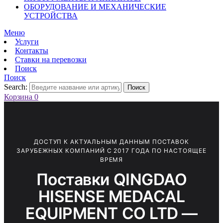
ОБОРУДОВАНИЕ И МЕХАНИЧЕСКИЕ
УСТРОЙСТВА
Меню
Услуги
Контакты
Ставки на перевозки
Поиск
Поиск
Search:
Поиск
Корзина
0
ДОСТУП К АКТУАЛЬНЫМ ДАННЫМ ПОСТАВОК
ЗАРУБЕЖНЫХ КОМПАНИЙ С 2017 ГОДА ПО НАСТОЯЩЕЕ
ВРЕМЯ
Поставки QINGDAO
HISENSE MEDACAL
EQUIPMENT CO LTD —