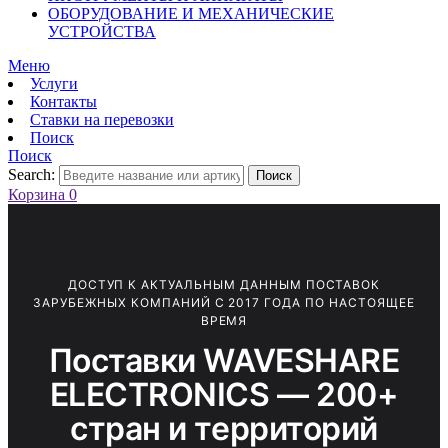
ОБОРУДОВАНИЕ И МЕХАНИЧЕСКИЕ
УСТРОЙСТВА
Меню
Услуги
Контакты
Ставки на перевозки
Поиск
Поиск
Search:
Поиск
Корзина
0
ДОСТУП К АКТУАЛЬНЫМ ДАННЫМ ПОСТАВОК
ЗАРУБЕЖНЫХ КОМПАНИЙ С 2017 ГОДА ПО НАСТОЯЩЕЕ
ВРЕМЯ
Поставки WAVESHARE
ELECTRONICS — 200+
стран и территорий