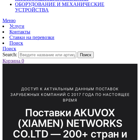
ОБОРУДОВАНИЕ И МЕХАНИЧЕСКИЕ
УСТРОЙСТВА
Меню
Услуги
Контакты
Ставки на перевозки
Поиск
Поиск
Search:
Поиск
Корзина
0
ДОСТУП К АКТУАЛЬНЫМ ДАННЫМ ПОСТАВОК
ЗАРУБЕЖНЫХ КОМПАНИЙ С 2017 ГОДА ПО НАСТОЯЩЕЕ
ВРЕМЯ
Поставки AKUVOX
(XIAMEN) NETWORKS
CO.LTD — 200+ стран и