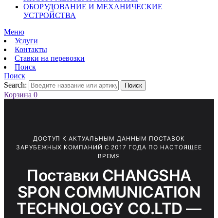
ОБОРУДОВАНИЕ И МЕХАНИЧЕСКИЕ
УСТРОЙСТВА
Меню
Услуги
Контакты
Ставки на перевозки
Поиск
Поиск
Search:
Поиск
Корзина
0
ДОСТУП К АКТУАЛЬНЫМ ДАННЫМ ПОСТАВОК
ЗАРУБЕЖНЫХ КОМПАНИЙ С 2017 ГОДА ПО НАСТОЯЩЕЕ
ВРЕМЯ
Поставки CHANGSHA
SPON COMMUNICATION
TECHNOLOGY CO.LTD —